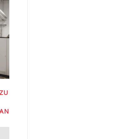
 ZU
 AN