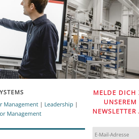
SYSTEMS
MELDE DICH
UNSEREM
oor Management
|
Leadership
|
NEWSLETTER
oor Management