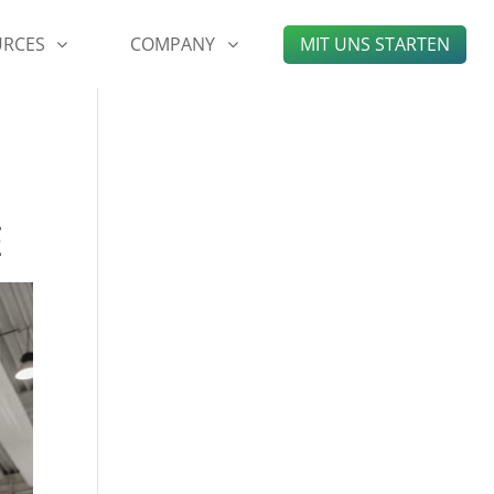
URCES
COMPANY
MIT UNS STARTEN
E