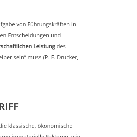
ufgabe von Führungskräften in
hen Entscheidungen und
tschaftlichen Leistung
des
ber sein“ muss (P. F. Drucker,
RIFF
 die klassische, ökonomische
erne immaterielle Faktoren
,
wie