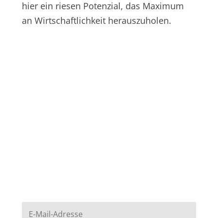
hier ein riesen Potenzial, das Maximum
an Wirtschaftlichkeit herauszuholen.
MEHR ÜBER DIE FUNKTIONEN
DES DIGITAL TEAMBOARDS
ERFAHREN
Kontaktiere uns
MELDE DICH ZU UNSEREM
NEWSLETTER AN