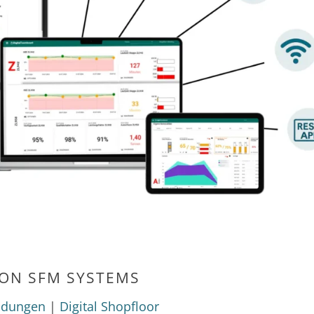
VON
SFM SYSTEMS
MELDE DICH 
UNSEREM
ndungen
|
Digital Shopfloor