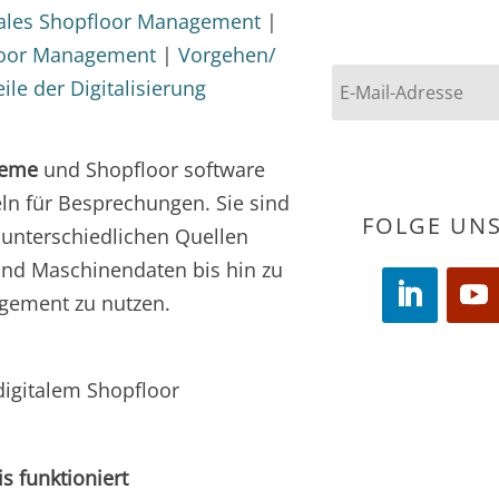
NEWSLETTER
tales Shopfloor Management
|
loor Management
|
Vorgehen/
eile der Digitalisierung
Abonnieren
teme
und Shopfloor software
eln für Besprechungen. Sie sind
FOLGE UN
 unterschiedlichen Quellen
 und Maschinendaten
bis hin zu
gement zu nutzen
.
igitalem Shopfloor
s funktioniert